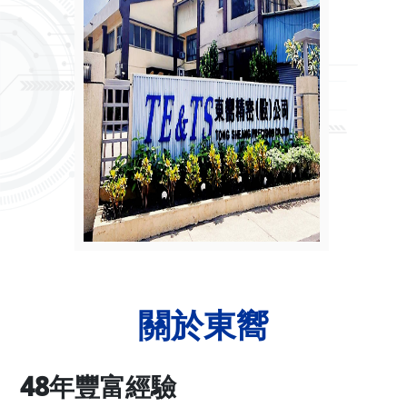
關於東嚮
48年豐富經驗